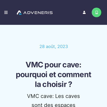
Passer
au
Toggle
contenu
Navigation
Nos services
Contact
28 août, 2023
VMC pour cave:
pourquoi et comment
la choisir ?
VMC cave: Les caves
sont des espaces