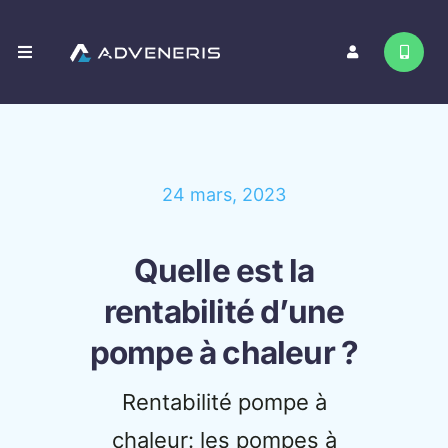
Passer
au
Toggle
contenu
Navigation
Nos services
Contact
24 mars, 2023
Quelle est la
rentabilité d’une
pompe à chaleur ?
Rentabilité pompe à
chaleur: les pompes à