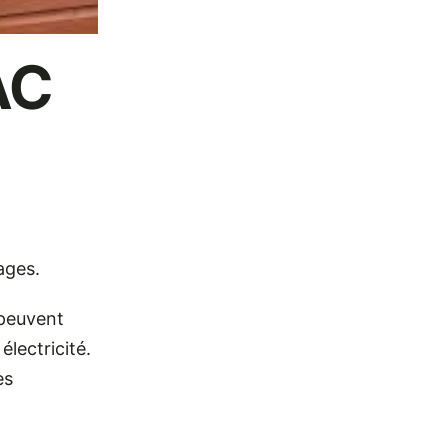
AC
ages.
 peuvent
lectricité.
es