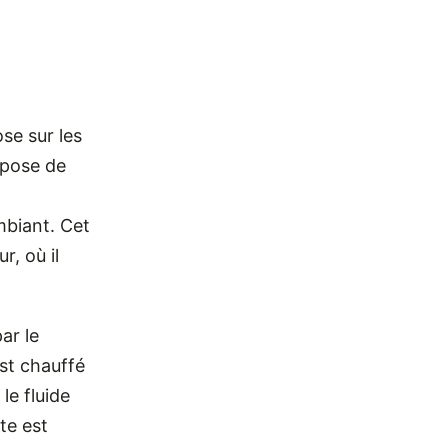
se sur les
mpose de
ambiant. Cet
r, où il
.
ar le
est chauffé
le fluide
te est