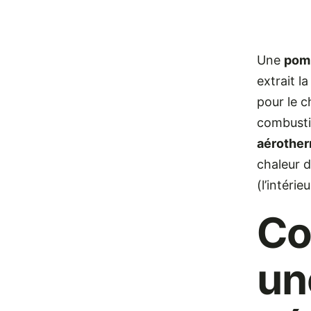
Une
pomp
extrait la
pour le c
combustib
aérothe
chaleur d
(l’intéri
Co
un