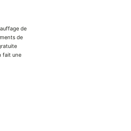
hauffage de
timents de
gratuite
n fait une