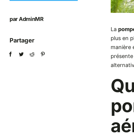
par AdminMR
La
pompe
plus en p
Partager
manière é
présente 
alternati
Qu
po
aé