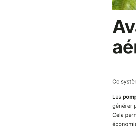
Av
aé
Ce systè
Les
pomp
générer p
Cela perm
économie