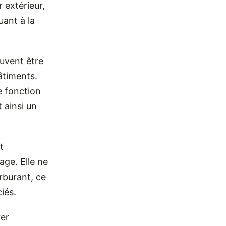
r extérieur,
uant à la
uvent être
bâtiments.
e fonction
t ainsi un
t
age. Elle ne
rburant, ce
ciés.
er