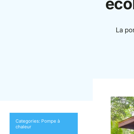
éco
La po
Categories:
Pompe à
chaleur