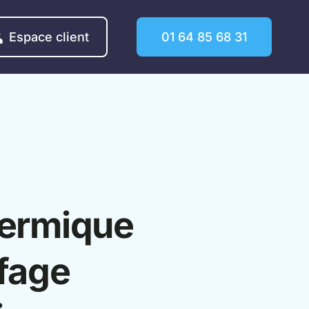
Espace client
01 64 85 68 31
hermique
ffage