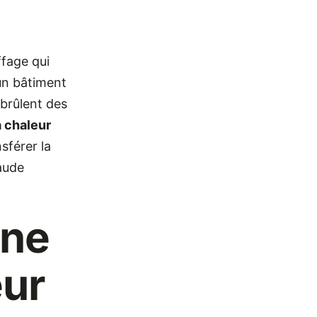
fage qui
d’un bâtiment
 brûlent des
 chaleur
sférer la
haude
nne
eur