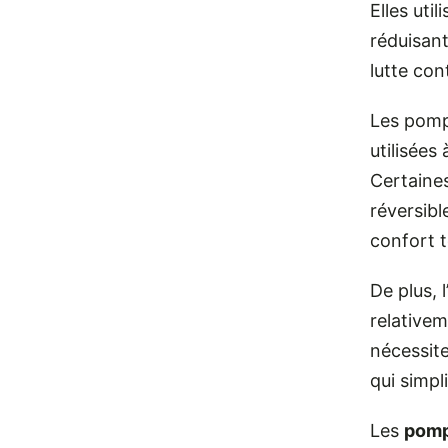
Elles uti
réduisant
lutte con
Les pomp
utilisées
Certaine
réversibl
confort t
De plus, 
relativem
nécessit
qui simpl
Les
pomp