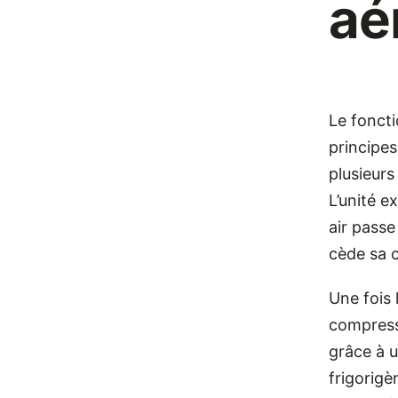
aé
Le fonct
principe
plusieurs
L’unité e
air passe
cède sa c
Une fois 
compresse
grâce à u
frigorigè