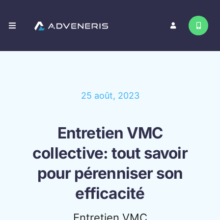
Passer
au
Toggle
contenu
Navigation
Nos services
Contact
25 août, 2023
Entretien VMC
collective: tout savoir
pour pérenniser son
efficacité
Entretien VMC