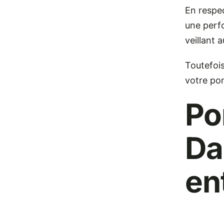
En respec
une perf
veillant 
Toutefois
votre po
Po
Da
en