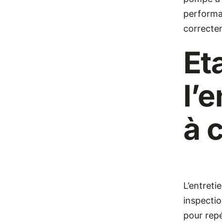
performa
correcte
Et
l’
à 
L’entret
inspection
pour repé