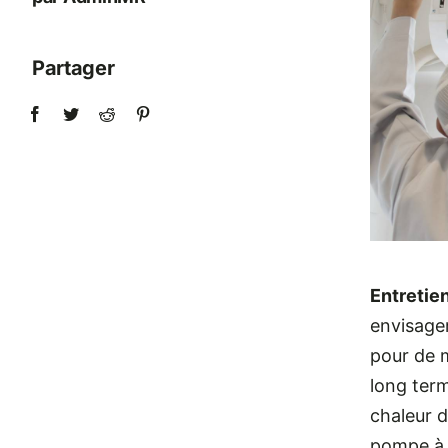
Partager
Entretie
envisager
pour de m
long ter
chaleur 
pompe à c