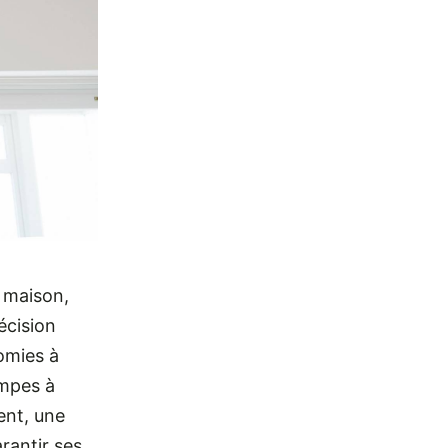
e maison,
écision
nomies à
ompes à
ent, une
rantir ses