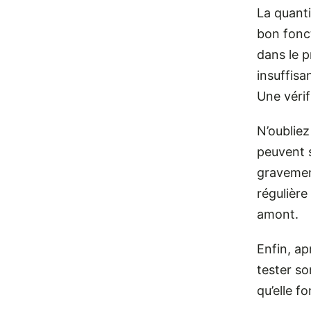
La quanti
bon fonc
dans le 
insuffisa
Une vérif
N’oubliez
peuvent s
gravement
régulièr
amont.
Enfin, ap
tester s
qu’elle f