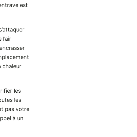
 entrave est
s’attaquer
l’air
’encrasser
remplacement
à chaleur
ifier les
utes les
st pas votre
appel à un