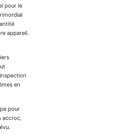
l pour le
rimordial
antité
re appareil.
iers
eut
 inspection
lèmes en
mpe pour
s accroc,
révu.