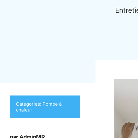
Entreti
Categories:
Pompe à
chaleur
par AdminMR