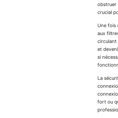
obstruer 
crucial p
Une fois 
aux filtre
circulant
et deven
si nécess
fonction
La sécurit
connexio
connexion
fort ou q
professio