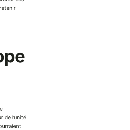
etenir
pope
ne
r de l’unité
ourraient