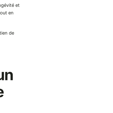
ngévité et
tout en
tien de
un
e