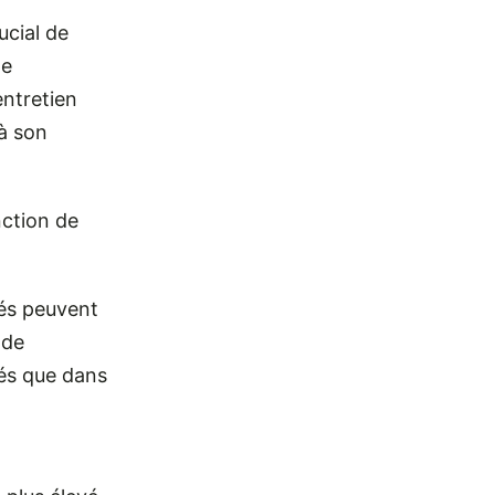
ucial de
de
’entretien
 à son
nction de
sés peuvent
 de
vés que dans