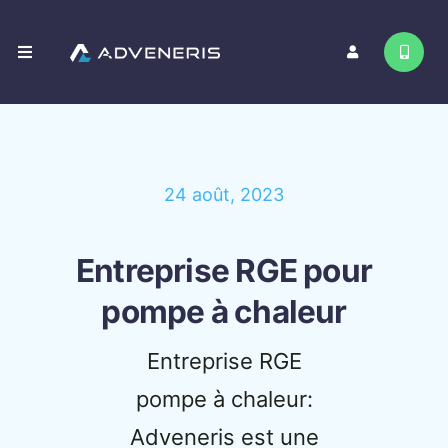
Passer
au
Toggle
contenu
Navigation
Nos services
Contact
24 août, 2023
Entreprise RGE pour
pompe à chaleur
Entreprise RGE
pompe à chaleur:
Adveneris est une