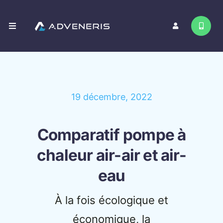
Passer
au
Toggle
contenu
Navigation
Nos services
Contact
19 décembre, 2022
Comparatif pompe à
chaleur air-air et air-
eau
À la fois écologique et
économique, la