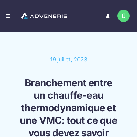
Passer
au
Toggle
contenu
Navigation
Nos services
Contact
19 juillet, 2023
Branchement entre
un chauffe-eau
thermodynamique et
une VMC: tout ce que
vous devez savoir